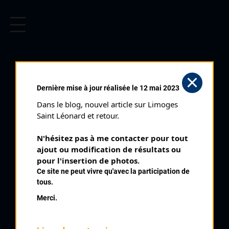
CYCLISME EN LIMOUSIN
Archives cyclistes du Limousin depuis le début du 20ème
siècle.
BOUCLES DE LA HAUTE VIENNE
Dernière mise à jour réalisée le 12 mai 2023
2 ÈME ÉTAPE (20/04/2014)
Dans le blog, nouvel article sur Limoges 
Club organisateur :
UVL
Saint Léonard et retour.
Distance :
110 km
N'hésitez pas à me contacter pour tout 
Catégorie :
123 Juniors
ajout ou modification de résultats ou 
Date :
20/04/2014
pour l'insertion de photos.
Ce site ne peut vivre qu'avec la participation de
Commentaire :
tous.
36 ème Boucles de la Haute Vienne 2 ème étape Cieux 20 tours
Merci.
Classement :