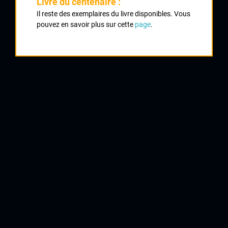
Livre du centenaire :
Il reste des exemplaires du livre disponibles. Vous
1
pouvez en savoir plus sur cette
page
.
LARPE Mickaël
Girondins de Bordeaux
2
GERBAUD Guillaume
Angoulème VC
3
ROMAN Martial
Girondins de Bordeaux
4
LEVEQUE Laurent
VC La Souterraine
5
MASDUPUY Jean Luc
UC Felletin