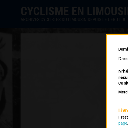
CYCLISME EN LIMOUS
ARCHIVES CYCLISTES DU LIMOUSIN DEPUIS LE DÉBUT DU 
Derni
Dans 
N'hé
résu
Ce si
Merci
Livr
Il re
page