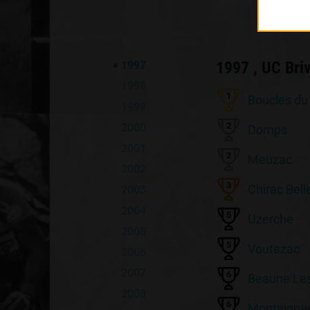
1997 , UC Bri
1997
1998
1
Boucles du
1999
2
2000
Domps
2001
2
Meuzac
2002
3
Chirac Bel
2003
2004
5
Uzerche
2005
5
Voutezac
2006
2007
6
Beaune Le
2008
6
Montaignac