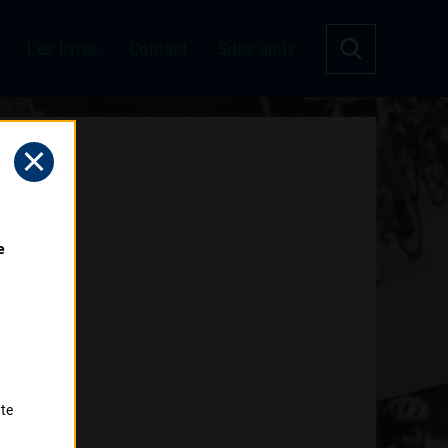
Les livres
Contact
Sites amis
 
tte