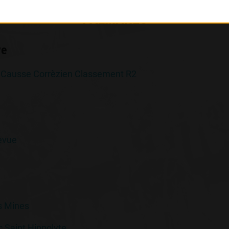
PALMARÈS
ve
 Causse Corrèzien Classement R2
levue
s Mines
 Saint Hippolyte