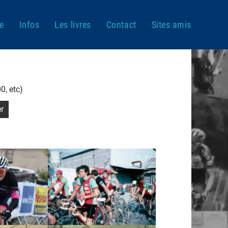
ie
Infos
Les livres
Contact
Sites amis
0, etc)