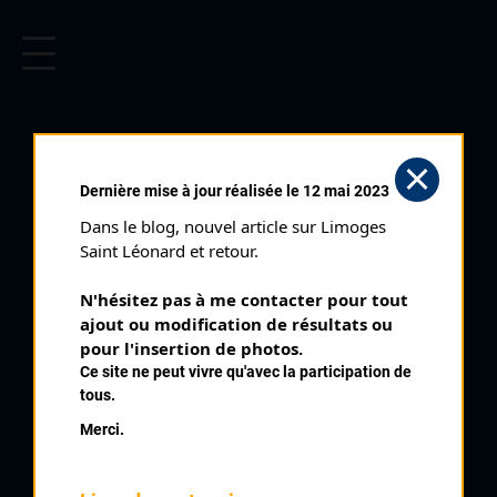
CYCLISME EN LIMOUSIN
Archives cyclistes du Limousin depuis le début du 20ème
siècle.
Dernière mise à jour réalisée le 12 mai 2023
Dans le blog, nouvel article sur Limoges 
Saint Léonard et retour.
N'hésitez pas à me contacter pour tout 
ajout ou modification de résultats ou 
pour l'insertion de photos.
Ce site ne peut vivre qu'avec la participation de
tous.
MASDUPUY JEAN LUC
Merci.
PALMARÈS