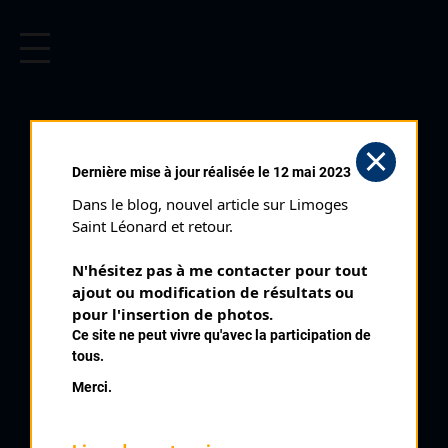
CYCLISME EN LIMOUSIN
Archives cyclistes du Limousin depuis le début du 20ème
siècle.
PRIX DOC ET SUMA 5 ÈME
Dernière mise à jour réalisée le 12 mai 2023
ÉTAPE (09/06/1963)
Dans le blog, nouvel article sur Limoges 
Club organisateur :
UCAP Angoulême
Saint Léonard et retour.
Distance :
140 kms
N'hésitez pas à me contacter pour tout 
Date :
09/06/1963
ajout ou modification de résultats ou 
Commentaire :
pour l'insertion de photos.
Ce site ne peut vivre qu'avec la participation de
3 ème Grand Prix Doc Suma 5 ème étape Cognac Angouleme
tous.
Nombre de partants :
53 partants
Merci.
Classement :