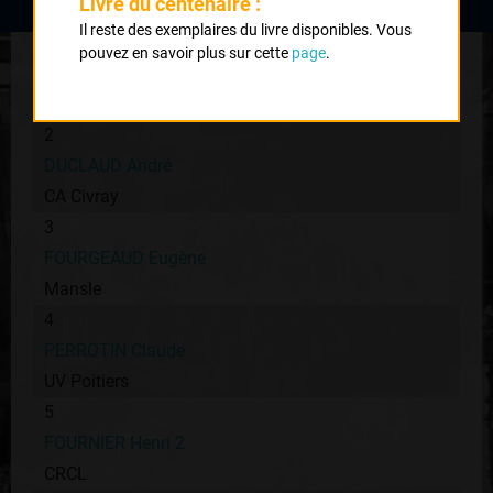
Livre du centenaire :
Il reste des exemplaires du livre disponibles. Vous
1
pouvez en savoir plus sur cette
page
.
CARTON (prénom inconnu)
VC Avignon
2
DUCLAUD André
CA Civray
3
FOURGEAUD Eugène
Mansle
4
PERROTIN Claude
UV Poitiers
5
FOURNIER Henri 2
CRCL