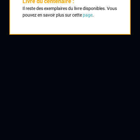
Livre du centenaire :
Il reste des exemplaires du livre disponibles. Vous
1952 , UVL
1952
pouvez en savoir plus sur cette
page
.
1953
1
Neuvic Entier
1954
1955
2
Maillot Jaune de l'Union Vélocipédique Limousine
1958
2
Saint Priest Sous Aixe Chez Roger
1959
2
Limoges Petit Prix Fernand Latié
1960
1961
3
Isle Mérignac
1962
4
Saint Junien Cité Jaurès
1963
5
1964
Maillot Jaune de l'Union Vélocipédique Limousine
1965
7
Maillot Jaune de l'Union Vélocipédique Limousine
1966
7
Eyjeaux
9
Saint Sulpice Laurière
10
La Jonchère