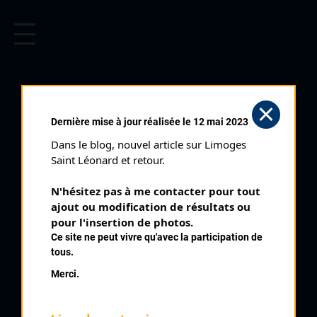
CYCLISME EN LIMOUSIN
Archives cyclistes du Limousin depuis le début du 20ème
siècle.
Dernière mise à jour réalisée le 12 mai 2023
Dans le blog, nouvel article sur Limoges 
Saint Léonard et retour.
N'hésitez pas à me contacter pour tout 
ajout ou modification de résultats ou 
pour l'insertion de photos.
Ce site ne peut vivre qu'avec la participation de
tous.
PRADAUD JACQUES
Merci.
PALMARÈS