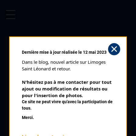
CYCLISME EN LIMOUSIN
Archives cyclistes du Limousin depuis le début du 20ème
siècle.
Dernière mise à jour réalisée le 12 mai 2023
Dans le blog, nouvel article sur Limoges 
Saint Léonard et retour.
N'hésitez pas à me contacter pour tout 
ajout ou modification de résultats ou 
pour l'insertion de photos.
Ce site ne peut vivre qu'avec la participation de
tous.
JAGUENEAU JEAN LOUIS
Merci.
PALMARÈS