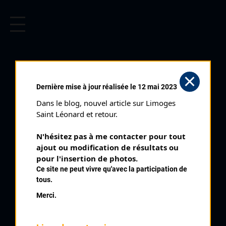
CYCLISME EN LIMOUSIN
Archives cyclistes du Limousin depuis le début du 20ème
siècle.
Dernière mise à jour réalisée le 12 mai 2023
Dans le blog, nouvel article sur Limoges 
Saint Léonard et retour.
N'hésitez pas à me contacter pour tout 
ajout ou modification de résultats ou 
pour l'insertion de photos.
Ce site ne peut vivre qu'avec la participation de
tous.
CLOAREC ANDRÉ
Merci.
PALMARÈS