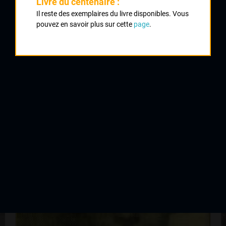
Livre du centenaire :
Il reste des exemplaires du livre disponibles. Vous
1959 ,
1959
pouvez en savoir plus sur cette
page
.
1962
3
Championnat de France des Indépendants
1963
QUELQUES COUREURS DE LA
MÊME GÉNÉRATION