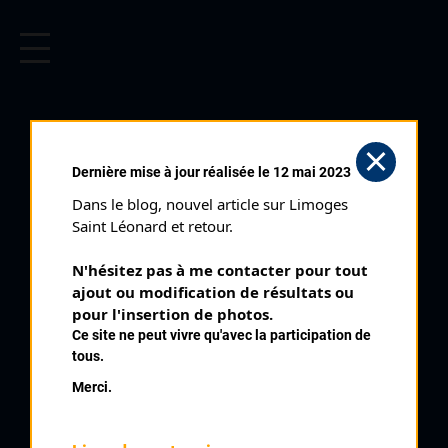
CYCLISME EN LIMOUSIN
Archives cyclistes du Limousin depuis le début du 20ème
siècle.
SAINT PAUL
Dernière mise à jour réalisée le 12 mai 2023
D'EYJEAUX (03/07/1938)
Dans le blog, nouvel article sur Limoges 
Club organisateur :
CCL
Saint Léonard et retour.
Distance :
80 kms
N'hésitez pas à me contacter pour tout 
Date :
03/07/1938
ajout ou modification de résultats ou 
Commentaire :
pour l'insertion de photos.
Ce site ne peut vivre qu'avec la participation de
St Paul d'Eyjeaux 4 tours
tous.
Classe :
Club
Merci.
Nombre de partants :
18 partants