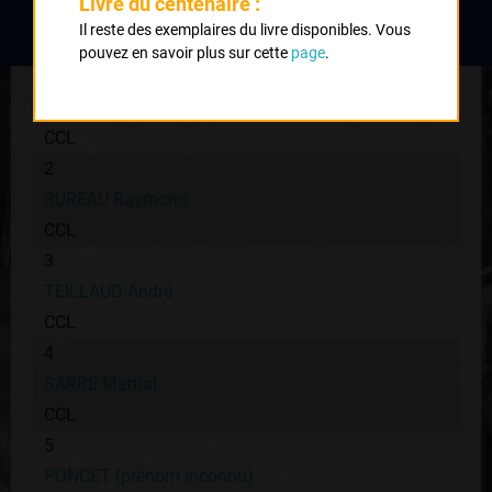
Livre du centenaire :
Classement :
Il reste des exemplaires du livre disponibles. Vous
pouvez en savoir plus sur cette
page
.
1
MARMIER Léon
CCL
2
BUREAU Raymond
CCL
3
TEILLAUD André
CCL
4
SARRE Martial
CCL
5
PONCET (prénom inconnu)