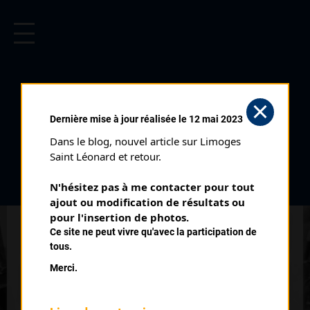
CYCLISME EN LIMOUSIN
Archives cyclistes du Limousin depuis le début du 20ème
siècle.
SAINT PAUL D'EYJEAUX
Dernière mise à jour réalisée le 12 mai 2023
Courses ayant eu lieu:
Dans le blog, nouvel article sur Limoges 
Saint Léonard et retour.
Nb classés
16 septembre 1923
N'hésitez pas à me contacter pour tout 
4
ajout ou modification de résultats ou 
pour l'insertion de photos.
Nb classés
31 août 1924
Ce site ne peut vivre qu'avec la participation de
6
tous.
Merci.
Nb classés
31 août 1925
7