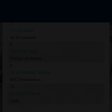
6
SAPIN Georges
EC Duquesne
7
PETER Albert
US St Léonard
8
DENIZON Jacky
St Eloy Les Mines
9
DEJOUHANNET Michel
AVC Chateauroux
10
DI GUISTO Serge
Lyon