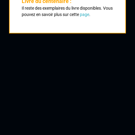
Livre du centenaire :
Il reste des exemplaires du livre disponibles. Vous
1
pouvez en savoir plus sur cette
page
.
PERROTIN Claude
UV Poitiers
2
BARJOLIN Daniel
CA Civray
3
PARENTEAU Jean Pierre
AC Nersac
4
CHANTELOUVE Jacky
Lyon
5
JAGUENEAU Jean Louis
CA Civray