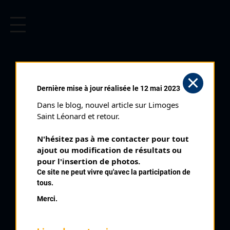
CYCLISME EN LIMOUSIN
Archives cyclistes du Limousin depuis le début du 20ème
siècle.
CHAMBON SUR
Dernière mise à jour réalisée le 12 mai 2023
VOUEIZE (05/06/1967)
Dans le blog, nouvel article sur Limoges 
Club organisateur :
UC Boussac
Saint Léonard et retour.
Catégorie :
Toutes
N'hésitez pas à me contacter pour tout 
Date :
05/06/1967
ajout ou modification de résultats ou 
Commentaire :
pour l'insertion de photos.
Ce site ne peut vivre qu'avec la participation de
16 ème Prix du Chambon sur Voueize 12 tours
tous.
Nombre de partants :
60 partants
Merci.
Classement :