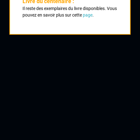
Livre du centenaire :
Il reste des exemplaires du livre disponibles. Vous
Classement :
pouvez en savoir plus sur cette
page
.
1
BARJOLIN Daniel
CA Civray
2
JAGUENEAU Jean Louis
Royan OC
3
MATONNAT Bernard
Varennes
4
PETER Albert
CRCL
5