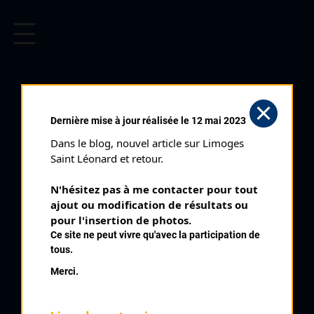
CYCLISME EN LIMOUSIN
Archives cyclistes du Limousin depuis le début du 20ème
siècle.
SAINT JUNIEN PRIX ANTONIN
Dernière mise à jour réalisée le 12 mai 2023
REIX (08/09/1965)
Dans le blog, nouvel article sur Limoges 
Club organisateur :
ASSJ
Saint Léonard et retour.
Distance :
116 kms
N'hésitez pas à me contacter pour tout 
Catégorie :
Toutes
ajout ou modification de résultats ou 
Date :
08/09/1965
pour l'insertion de photos.
Ce site ne peut vivre qu'avec la participation de
Commentaire :
tous.
Saint Junien 22 ème Prix A Reix
Merci.
Nombre de partants :
60 partants
Temps du vainqueur :
2h 58'