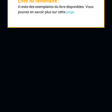
Livre du centenaire :
Classement :
Il reste des exemplaires du livre disponibles. Vous
pouvez en savoir plus sur cette
page
.
1
PERROCHEAU Willy
Apoge Cyclisme
2
BOUCHEREAU Loic
Occitane Cyclisme
3
CAMPISTROU Romain
Occitane Cyclisme
4
LAMY Julien
Creuse Oxygène
5
GERBAUD Guillaume