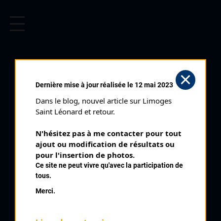
CYCLISME EN LIMOUSIN
Archives cyclistes du Limousin depuis le début du 20ème
siècle.
TOUR DU CANTON DE DUN LE
Dernière mise à jour réalisée le 12 mai 2023
PALESTEL (12/04/2014)
Dans le blog, nouvel article sur Limoges 
Club organisateur :
ANC Dun
Saint Léonard et retour.
Distance :
136,5 km
N'hésitez pas à me contacter pour tout 
Catégorie :
Elites
ajout ou modification de résultats ou 
Date :
12/04/2014
pour l'insertion de photos.
Ce site ne peut vivre qu'avec la participation de
Commentaire :
tous.
Tour du Pays Dunois Villard 2 boucles
Merci.
Classe :
Nationale