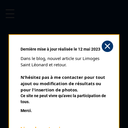
CYCLISME EN LIMOUSIN
Archives cyclistes du Limousin depuis le début du 20ème
siècle.
CÉNAC ET SAINT
Dernière mise à jour réalisée le 12 mai 2023
JULIEN (25/03/2013)
Dans le blog, nouvel article sur Limoges 
Distance :
100 km
Saint Léonard et retour.
Date :
25/03/2013
N'hésitez pas à me contacter pour tout 
Commentaire :
ajout ou modification de résultats ou 
Cénac Saint Julien
pour l'insertion de photos.
Ce site ne peut vivre qu'avec la participation de
Nombre de partants :
70 partants
tous.
Merci.
Classement :