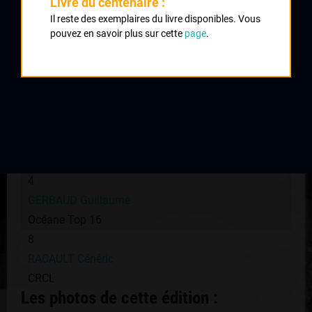
Livre du centenaire :
1
Il reste des exemplaires du livre disponibles. Vous
STAELEN Marc
pouvez en savoir plus sur cette
page
.
Océane Top 16
2
RACAULT Ronan
VS Chartres
3
MASDUPUY Jean Luc
UC Felletin
4
GERBAUD Guillaume
Océane Top 16
8
RACAULT Cénéric
CRCL
Les photos de cette édition :