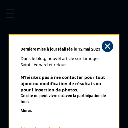
CYCLISME EN LIMOUSIN
Archives cyclistes du Limousin depuis le début du 20ème
siècle.
ORADOUR SUR
Dernière mise à jour réalisée le 12 mai 2023
VAYRES (26/07/2004)
Dans le blog, nouvel article sur Limoges 
Club organisateur :
CRCL
Saint Léonard et retour.
Distance :
110 km
N'hésitez pas à me contacter pour tout 
Catégorie :
E3 SN SR
ajout ou modification de résultats ou 
Date :
26/07/2004
pour l'insertion de photos.
Ce site ne peut vivre qu'avec la participation de
Commentaire :
tous.
Oradour sur Vayres 23 tours de 4,8 km Av du 8 Mai Rte des
Merci.
Chapelles Les Tuillères Av du Général De Gaulle Av du 8 mai
Nombre de partants :
63 partants