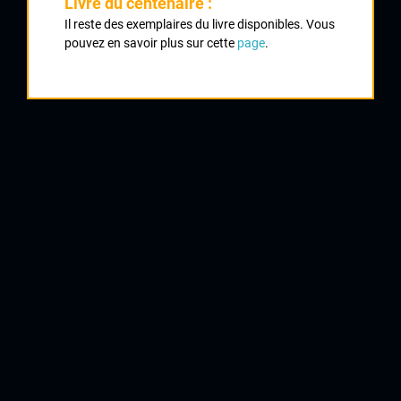
Livre du centenaire :
Classement :
Il reste des exemplaires du livre disponibles. Vous
pouvez en savoir plus sur cette
page
.
1
MESPOULEDE Jean
CC Marmande
2
DELAGE Mickaël
UC Montpon
3
MILON David
CC Périgueux Dordogne
4
RAINAUD Sébastien
CRCL
5