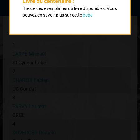
Livre du centenaire :
Il reste des exemplaires du livre disponibles. Vous
Nombre de partants :
41 partants
pouvez en savoir plus sur cette
page
.
Classement :
1
LARPE Mickaël
St Cyr sur Loire
2
CHAREIX Fabien
UC Condat
3
PARVY Laurent
CRCL
4
DUVERGER Romain