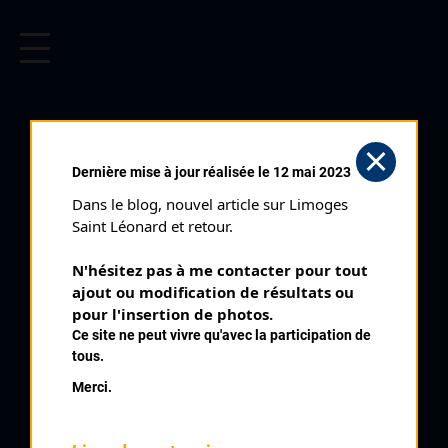
CYCLISME EN LIMOUSIN
Archives cyclistes du Limousin depuis le début du 20ème
siècle.
SAINT JUNIEN PRIX ANTONIN
Dernière mise à jour réalisée le 12 mai 2023
REIX CLASSEMENT
Dans le blog, nouvel article sur Limoges 
RÉGIONAUX (07/09/2003)
Saint Léonard et retour.
Club organisateur :
AS Saint Junien
N'hésitez pas à me contacter pour tout 
Distance :
94,5 km
ajout ou modification de résultats ou 
Catégorie :
pour l'insertion de photos.
E3 SN SR
Ce site ne peut vivre qu'avec la participation de
Date :
07/09/2003
tous.
Commentaire :
Merci.
Saint Junien Prix Antonin Reix 35 tours par Bd V Hugo Av H
Barbusse Av A France Bd L Blanc Av Voltaire Rue Lagarde Av
d'E d'Orves Bd Cachin Bd de La République Bd V Hugo