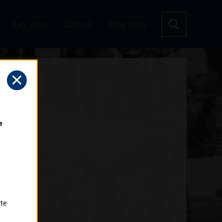
Les livres
Contact
Sites amis
 
tte