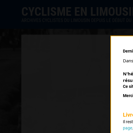
CYCLISME EN LIMOUS
ARCHIVES CYCLISTES DU LIMOUSIN DEPUIS LE DÉBUT DU 
Derni
Dans 
N'hé
résu
Ce si
Merci
Livr
Il re
page