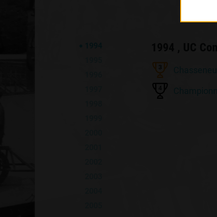
1994 , UC Co
1994
1995
3
Chasseneui
1996
4
1997
Championn
1998
1999
2000
2001
2002
2003
2004
2005