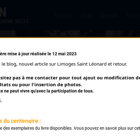
IN
Accueil
Blog
Galerie
Infos
20ÈME SIÈCLE.
ère mise à jour réalisée le 12 mai 2023
le blog, nouvel article sur Limoges Saint Léonard et retour.
sitez pas à me contacter pour tout ajout ou modification de
ltats ou pour l'insertion de photos.
te ne peut vivre qu'avec la participation de tous.
.
e du centenaire :
GABORIAU SÉBASTIEN
ste des exemplaires du livre disponibles. Vous pouvez en savoir plus sur ce
.