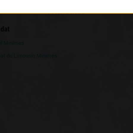
PALMARÈS
ndat
l Minimes
at du Limousin Minimes