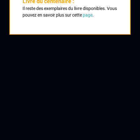
Livre du centenaire :
Classement :
Il reste des exemplaires du livre disponibles. Vous
pouvez en savoir plus sur cette
page
.
1
LE CALVEZ Léon
2
LACHAT Georges
3
AUVERT Henri
VCL
4
WERCEZIONO Hans
5
BUREAU Raymond
CCL
6
DUMONT André