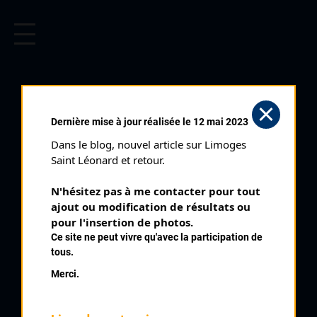
CYCLISME EN LIMOUSIN
Archives cyclistes du Limousin depuis le début du 20ème
siècle.
EYMOUTIERS PRIX DU
Dernière mise à jour réalisée le 12 mai 2023
MACAUD (16/07/1939)
Dans le blog, nouvel article sur Limoges 
Club organisateur :
CCL
Saint Léonard et retour.
Distance :
110 kms
N'hésitez pas à me contacter pour tout 
Date :
16/07/1939
ajout ou modification de résultats ou 
Commentaire :
pour l'insertion de photos.
Ce site ne peut vivre qu'avec la participation de
3 ème Circuit du Macaud à Eymoutiers 50 tours
tous.
Classe :
internationale
Merci.
Nombre de partants :
15 classés