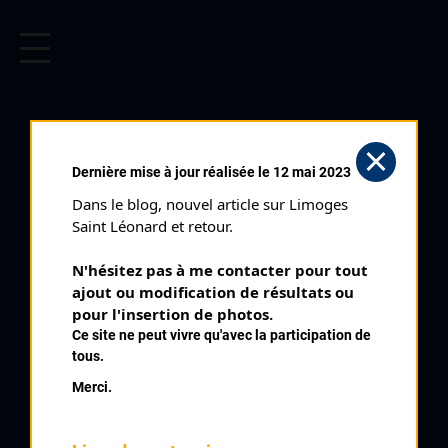
CYCLISME EN LIMOUSIN
Archives cyclistes du Limousin depuis le début du 20ème
siècle.
Dernière mise à jour réalisée le 12 mai 2023
Dans le blog, nouvel article sur Limoges 
Saint Léonard et retour.
N'hésitez pas à me contacter pour tout 
ajout ou modification de résultats ou 
pour l'insertion de photos.
Ce site ne peut vivre qu'avec la participation de
tous.
WERCEZIONO HANS
Merci.
PALMARÈS