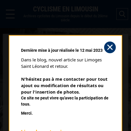
CYCLISME EN LIMOUSIN
Archives cyclistes du Limousin depuis le début du 20ème
siècle.
MESSEIX (12/08/1966)
Dernière mise à jour réalisée le 12 mai 2023
Distance :
130 kms
Dans le blog, nouvel article sur Limoges 
Date :
12/08/1966
Saint Léonard et retour.
Commentaire :
N'hésitez pas à me contacter pour tout 
Meisseix
ajout ou modification de résultats ou 
Nombre de partants :
38 partants
pour l'insertion de photos.
Ce site ne peut vivre qu'avec la participation de
Classement :
tous.
Merci.
1