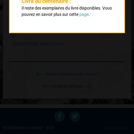
SAMY Daniel
Livre du centenaire :
Il reste des exemplaires du livre disponibles. Vous
CRCL
pouvez en savoir plus sur cette
page
.
2
CHANTELOUVE Jacky
3
JAGUENEAU Jean Louis
Retour au palmares du coureur
Voir les autres éditions
© Cyclisme en Limousin - 2026
Mentions légales