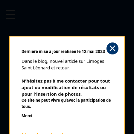
CYCLISME EN LIMOUSIN
Archives cyclistes du Limousin depuis le début du 20ème
siècle.
SAINT LAURENT SUR
Dernière mise à jour réalisée le 12 mai 2023
GORRE (14/08/1967)
Dans le blog, nouvel article sur Limoges 
Club organisateur :
CRCL
Saint Léonard et retour.
Distance :
120 kms
N'hésitez pas à me contacter pour tout 
Catégorie :
Toutes
ajout ou modification de résultats ou 
Date :
14/08/1967
pour l'insertion de photos.
Ce site ne peut vivre qu'avec la participation de
Commentaire :
tous.
Saint Laurent sur Gorre
Merci.
Nombre de partants :
33 engagés