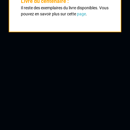
Livre du centenaire :
Classement :
Il reste des exemplaires du livre disponibles. Vous
pouvez en savoir plus sur cette
page
.
1
SAMY Daniel
UVL
2
MERIAUX André
CA Civray
3
PARENTEAU Jean Pierre
AC Nersac
4
RAULT Yves
UVL
5
JAGUENEAU Jean Louis