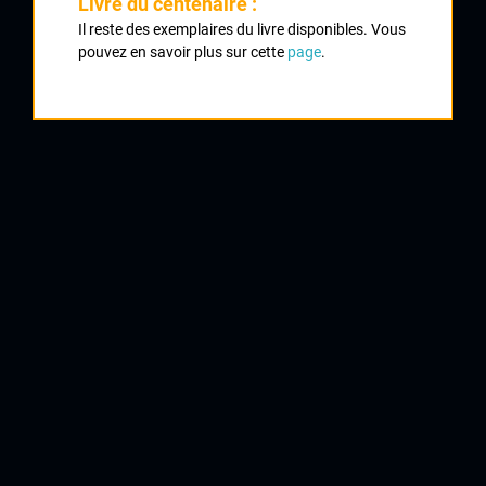
Livre du centenaire :
Classement :
Il reste des exemplaires du livre disponibles. Vous
pouvez en savoir plus sur cette
page
.
1
GODARD Robert
2
DOUCET Marcel
3
LEVEQUE Julien
4
LAFOUCRIERE (prénom inconnu)
5
CHAPUT François
6
BUREAU Raymond
CCL