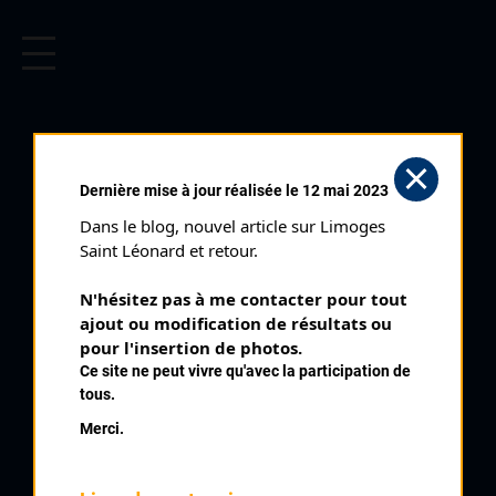
CYCLISME EN LIMOUSIN
Archives cyclistes du Limousin depuis le début du 20ème
siècle.
EYMOUTIERS PRIX DU
Dernière mise à jour réalisée le 12 mai 2023
MACAUD (11/07/1937)
Dans le blog, nouvel article sur Limoges 
Club organisateur :
CCL
Saint Léonard et retour.
Distance :
100 kms
N'hésitez pas à me contacter pour tout 
Date :
11/07/1937
ajout ou modification de résultats ou 
Commentaire :
pour l'insertion de photos.
Ce site ne peut vivre qu'avec la participation de
GP du Macaud Eymoutiers 1 ère édition 40 tours
tous.
Classe :
internationale
Merci.
Nombre de partants :
40 partants