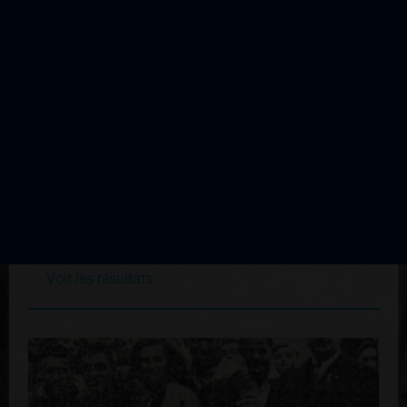
Eymoutiers Prix du Macaud
Édition du 18 août 1957
Voir les résultats