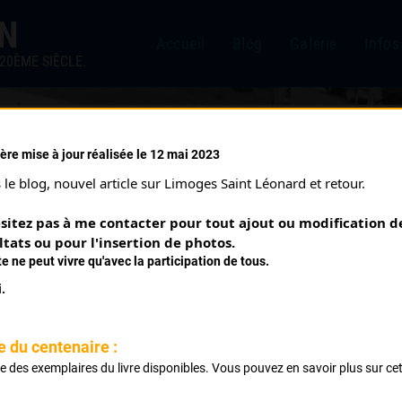
IN
Accueil
Blog
Galerie
Infos
20ÈME SIÈCLE.
ère mise à jour réalisée le 12 mai 2023
/06/1932)
le blog, nouvel article sur Limoges Saint Léonard et retour.
sitez pas à me contacter pour tout ajout ou modification de
ltats ou pour l'insertion de photos.
te ne peut vivre qu'avec la participation de tous.
.
s avec handicap.
e du centenaire :
ste des exemplaires du livre disponibles. Vous pouvez en savoir plus sur ce
.