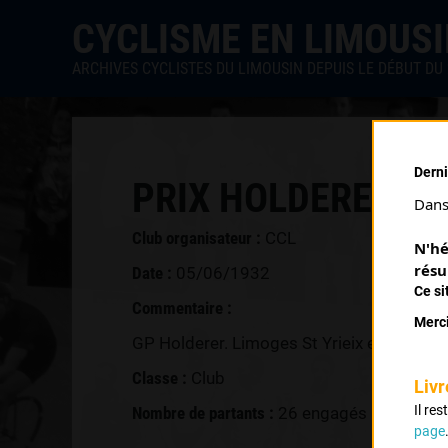
CYCLISME EN LIMOUS
ARCHIVES CYCLISTES DU LIMOUSIN DEPUIS LE DÉBUT DU 
Derni
PRIX HOLDERER (05
Dans 
Club organisateur :
CCL
N'hé
résu
Date :
05/06/1932
Ce si
Commentaire :
Merci
GP Holderer. Limoges St Yrieix en 2 étape
Classe :
Club
Livr
Il re
Nombre de partants :
26 engagés
page