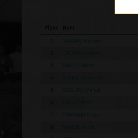
Place
Nom
1
MAZAUD Fernand
2
FAGNANAS Henri
3
RIGOUT André
4
BUREAU Raymond
5
DEGLANE Marcel
6
RIGOUT Pierre
7
BONNAUD Roger
8
MARTIN André