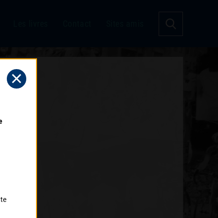
Les livres
Contact
Sites amis
 
tte