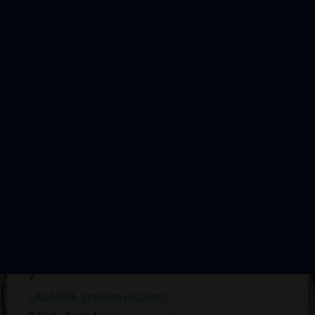
ALIX Marcel
UVL
7
BARNADAUD (prénom inconnu)
Libourne
7
BARONNET (prénom inconnu)
Castillon
7
BUREAU Raymond
CRCL
7
DELUGUET Raoul
7
LAGARDE (prénom inconnu)