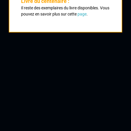
Livre du centenaire :
1
Il reste des exemplaires du livre disponibles. Vous
pouvez en savoir plus sur cette
page
.
DELMAS Robert
Gourdon
2
WRECK Ezio
Ste Livrade
3
RABOT (prénom inconnu)
Montflanquin
4
BARNAGAUD (prénom inconnu)
Libourne
5
FAYOL Roger
CRCL
6