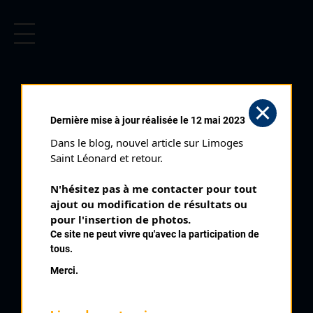
CYCLISME EN LIMOUSIN
Archives cyclistes du Limousin depuis le début du 20ème
siècle.
PÉRIGUEUX (03/04/1949)
Dernière mise à jour réalisée le 12 mai 2023
Club organisateur :
Pédale Faidherbe
Dans le blog, nouvel article sur Limoges 
Distance :
120 kms
Saint Léonard et retour.
Date :
03/04/1949
N'hésitez pas à me contacter pour tout 
Commentaire :
ajout ou modification de résultats ou 
Périgueux Prix des commerçants industriels et artisans
pour l'insertion de photos.
Epreuve Qualificative pour le championnat du Limousin
Ce site ne peut vivre qu'avec la participation de
tous.
Nombre de partants :
201 engagés
Merci.
Classement :