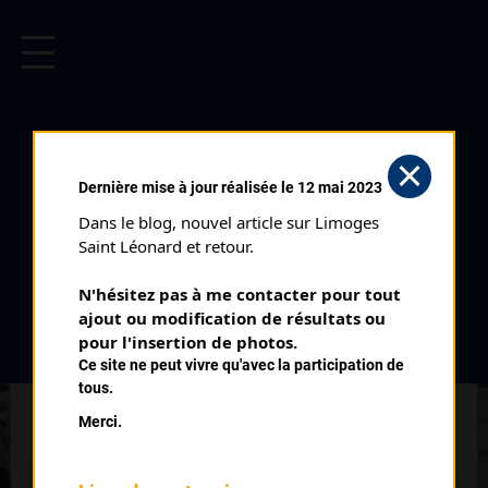
CYCLISME EN LIMOUSIN
Archives cyclistes du Limousin depuis le début du 20ème
siècle.
PRIX NORWÈGE (29/07/1934)
Dernière mise à jour réalisée le 12 mai 2023
Club organisateur :
UCL
Dans le blog, nouvel article sur Limoges 
Distance :
105 kms
Saint Léonard et retour.
Date :
29/07/1934
N'hésitez pas à me contacter pour tout 
Commentaire :
ajout ou modification de résultats ou 
GP Norvège. 2 ème édition Bellac Rancon Chateauponsac
pour l'insertion de photos.
Bessines
Ce site ne peut vivre qu'avec la participation de
tous.
Classe :
interclub
Merci.
Nombre de partants :
33 engagés
Classement :