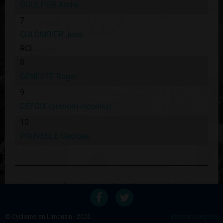
GOULFIER André
7
COLOMBIER Jean
RCL
8
GENESTE Roger
9
DEFOIX (prénom inconnu)
10
POUVESLE Georges
Retour au palmares du coureur
Voir les autres éditions
© Cyclisme en Limousin - 2026
Mentions légales