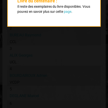
Livre du centenaire :
Il reste des exemplaires du livre disponibles. Vous
pouvez en savoir plus sur cette
page
.
1
CARRIER René
2
BUREAU Raymond
CCL
3
ALIX Georges
UCL
4
BOURDAIROUX Adrien
VCDP
5
DEGLANE Marcel
6