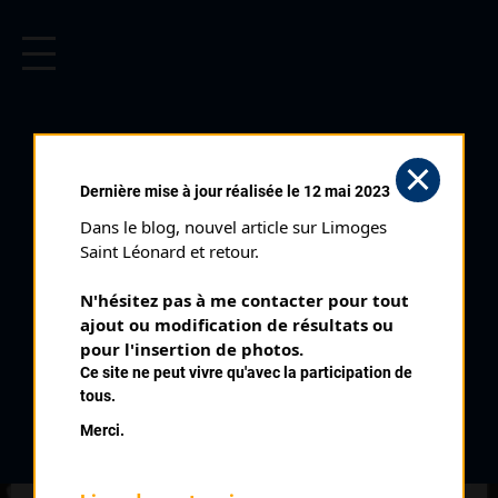
CYCLISME EN LIMOUSIN
Archives cyclistes du Limousin depuis le début du 20ème
siècle.
CROSS CYCLO PÉDESTRE
Dernière mise à jour réalisée le 12 mai 2023
CHAMPIONNAT DE LA HAUTE
Dans le blog, nouvel article sur Limoges 
VIENNE (11/02/1934)
Saint Léonard et retour.
Club organisateur :
CD87
N'hésitez pas à me contacter pour tout 
Date :
11/02/1934
ajout ou modification de résultats ou 
Commentaire :
pour l'insertion de photos.
Ce site ne peut vivre qu'avec la participation de
Championnat départemental cross cyclo pédestre. Rte de St
tous.
Junien
Merci.
Classe :
interclub
Nombre de partants :
12 classés