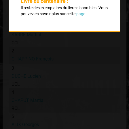
Livre du centenaire :
Classement :
Il reste des exemplaires du livre disponibles. Vous
pouvez en savoir plus sur cette
page
.
1
SARRE Martial
CCL
2
CHIAPPINO François
3
DUCHE Lucien
UCL
4
CHAPUT Martial
RCL
5
ALIX Georges