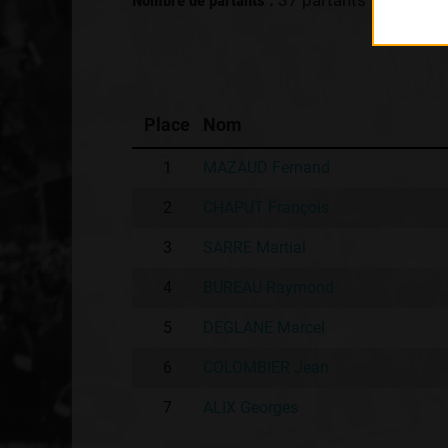
Nombre de partants :
37 partants
Place
Nom
1
MAZAUD Fernand
2
CHAPUT François
3
SARRE Martial
4
BUREAU Raymond
5
DEGLANE Marcel
6
COLOMBIER Jean
7
ALIX Georges