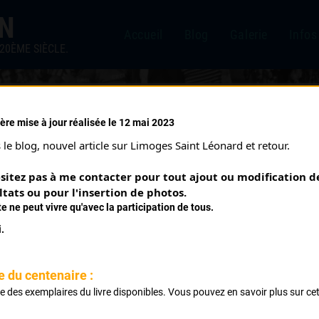
IN
Accueil
Blog
Galerie
Infos
20ÈME SIÈCLE.
ère mise à jour réalisée le 12 mai 2023
RE ÉTAPE (10/09/1933)
le blog, nouvel article sur Limoges Saint Léonard et retour.
sitez pas à me contacter pour tout ajout ou modification de
ltats ou pour l'insertion de photos.
te ne peut vivre qu'avec la participation de tous.
.
 sur Issoire
e du centenaire :
ste des exemplaires du livre disponibles. Vous pouvez en savoir plus sur ce
.