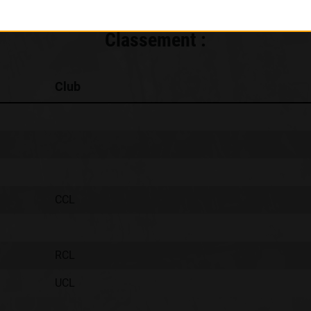
Classement :
Club
CCL
RCL
UCL