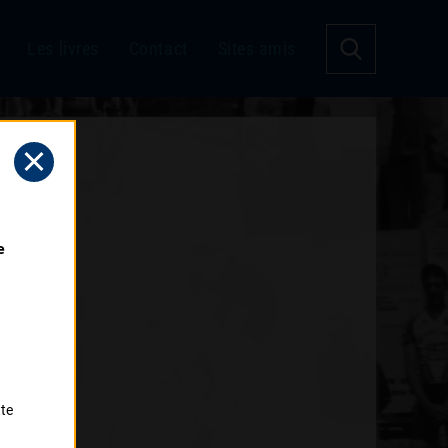
Les livres
Contact
Sites amis
 
tte