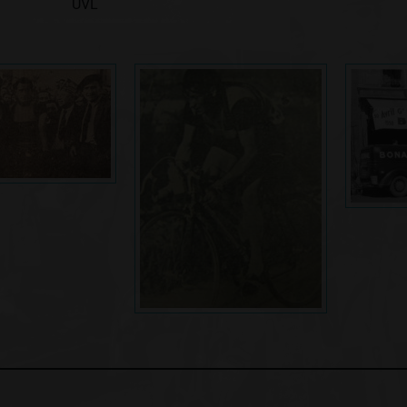
UVL
: