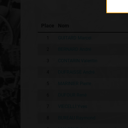
Place
Nom
1
GUITARD Marcel
2
BERNARD André
3
CONTARIN Valentin
4
DUFRAISSE André
5
MARINIER Pierre
6
DUFOUR René
7
VIECELLI Yves
8
BUREAU Raymond