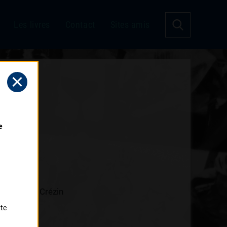
Les livres
Contact
Sites amis
 
d St Paul Crézin
tte