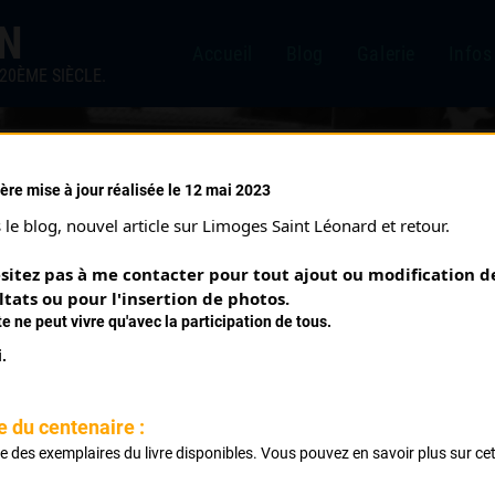
IN
Accueil
Blog
Galerie
Infos
20ÈME SIÈCLE.
ère mise à jour réalisée le 12 mai 2023
AL (30/04/1950)
le blog, nouvel article sur Limoges Saint Léonard et retour.
sitez pas à me contacter pour tout ajout ou modification de
ltats ou pour l'insertion de photos.
te ne peut vivre qu'avec la participation de tous.
.
iat Bourganeuf Peyrat Eymoutiers Neuvic Chateauneuf Linar
e du centenaire :
ste des exemplaires du livre disponibles. Vous pouvez en savoir plus sur ce
.