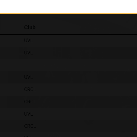
Classement :
Club
UVL
UVL
UVL
CRCL
CRCL
UVL
CRCL