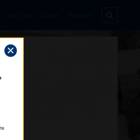
Les livres
Contact
Sites amis
 
tte