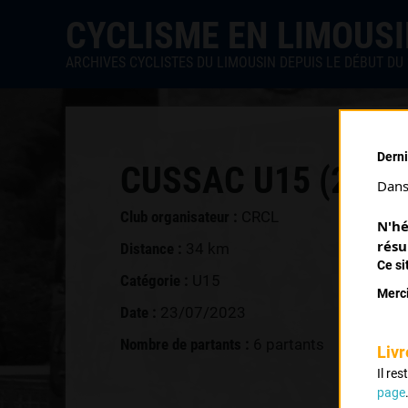
CYCLISME EN LIMOUS
ARCHIVES CYCLISTES DU LIMOUSIN DEPUIS LE DÉBUT DU 
Derni
CUSSAC U15 (23/0
Dans 
Club organisateur :
CRCL
N'hé
résu
Distance :
34 km
Ce si
Catégorie :
U15
Merci
Date :
23/07/2023
Nombre de partants :
6 partants
Livr
Il re
page