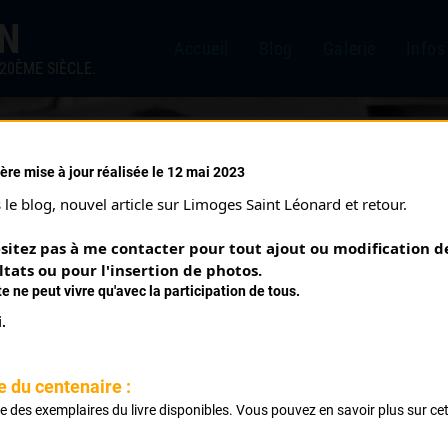
IN
Accueil
Blog
Galerie
Infos
20ÈME SIÈCLE.
ère mise à jour réalisée le 12 mai 2023
7/2023)
le blog, nouvel article sur Limoges Saint Léonard et retour.
sitez pas à me contacter pour tout ajout ou modification de
ltats ou pour l'insertion de photos.
te ne peut vivre qu'avec la participation de tous.
.
e du centenaire :
ste des exemplaires du livre disponibles. Vous pouvez en savoir plus sur ce
Classement :
.