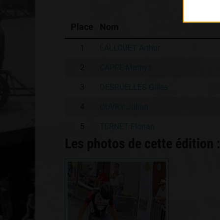
Place
Nom
1
LALLOUET Arthur
2
CAPPE Mathys
3
DESRUELLES Gilles
4
OUVRY Julian
5
TERNET Florian
Les photos de cette édition 