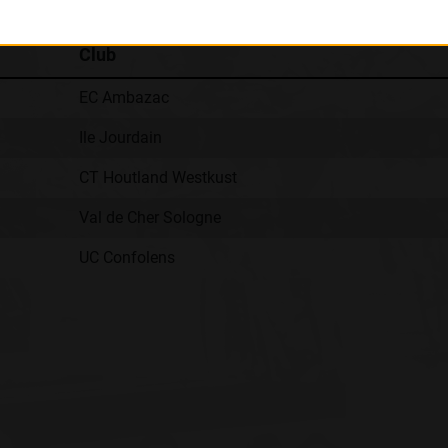
Club
EC Ambazac
Ile Jourdain
CT Houtland Westkust
Val de Cher Sologne
UC Confolens
: