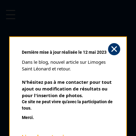
CYCLISME EN LIMOUSIN
Archives cyclistes du Limousin depuis le début du 20ème
siècle.
VAREILLES (21/07/2019)
Dernière mise à jour réalisée le 12 mai 2023
Club organisateur :
Creuse Oxygène
Dans le blog, nouvel article sur Limoges 
Distance :
105,4 km
Saint Léonard et retour.
Catégorie :
123 Juniors PC
N'hésitez pas à me contacter pour tout 
Date :
21/07/2019
ajout ou modification de résultats ou 
Commentaire :
pour l'insertion de photos.
Ce site ne peut vivre qu'avec la participation de
Vareilles Prix Gilbert Renaud
tous.
Classement :
Merci.