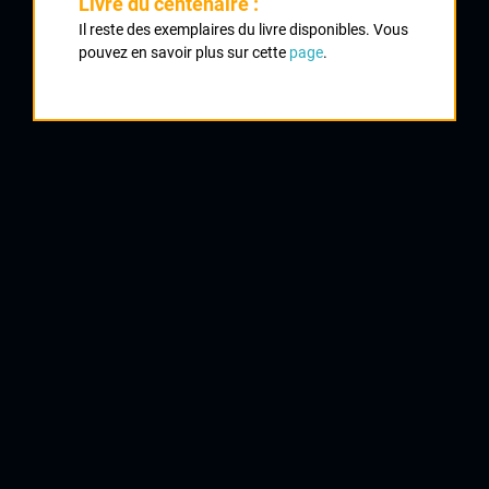
Livre du centenaire :
1
Il reste des exemplaires du livre disponibles. Vous
JAMET Alexandre
pouvez en savoir plus sur cette
page
.
CR 4 Chemins
2
CONSTANTIN Baptiste
Creuse Oxygène
3
PERROCHEAU Willy
CC Périgueux Dordogne
4
DULIN Alexis
Creuse Oxygène
5
BONNET Pierre
Team Pro Immo
6