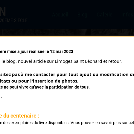
IN
Accueil
Blog
Galerie
Infos
20ÈME SIÈCLE.
ère mise à jour réalisée le 12 mai 2023
MOGES (16/03/2019)
le blog, nouvel article sur Limoges Saint Léonard et retour.
isation
sitez pas à me contacter pour tout ajout ou modification de
ltats ou pour l'insertion de photos.
te ne peut vivre qu'avec la participation de tous.
.
e du centenaire :
ste des exemplaires du livre disponibles. Vous pouvez en savoir plus sur ce
.