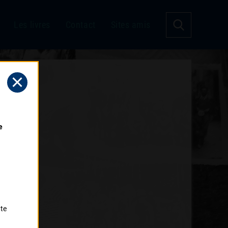
Les livres
Contact
Sites amis
 
tte