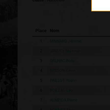
Classe :
Nationale
Place
Nom
1
MAINARD Jérome
2
URRUTY Maxime
3
ORLHAC Boris
4
BESSON Kévin
5
PAILLOT Yoann
6
BOILEAU Léo
7
ALMEIDA Pierre
8
NONNEZ Théo