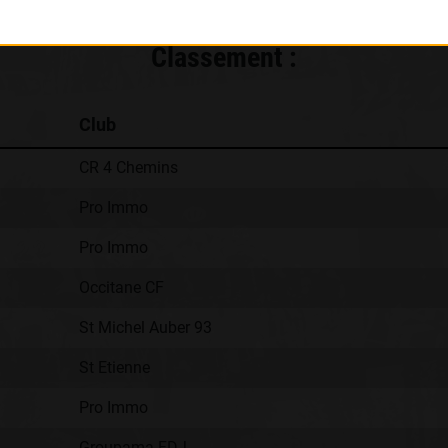
Classement :
Club
CR 4 Chemins
Pro Immo
Pro Immo
Occitane CF
St Michel Auber 93
St Etienne
Pro Immo
Groupama FDJ