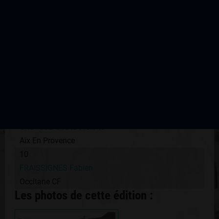
SAINT MARTIN Clément
Océane Top 16
7
STAELEN Marc
Creuse Oxygène
8
LE TURNIER Mathias
Océane Top 16
9
CASTELLARNAU Florent
Aix En Provence
10
FRAISSIGNES Fabien
Occitane CF
Les photos de cette édition :