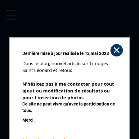
CYCLISME EN LIMOUSIN
Archives cyclistes du Limousin depuis le début du 20ème
siècle.
LE POINÇONNET
Dernière mise à jour réalisée le 12 mai 2023
LIMOGES (12/03/2016)
Dans le blog, nouvel article sur Limoges 
Distance :
163 km
Saint Léonard et retour.
Catégorie :
Elites
N'hésitez pas à me contacter pour tout 
Date :
12/03/2016
ajout ou modification de résultats ou 
Commentaire :
pour l'insertion de photos.
Ce site ne peut vivre qu'avec la participation de
Le Poinçonnet Limoges
tous.
Merci.
Classement :