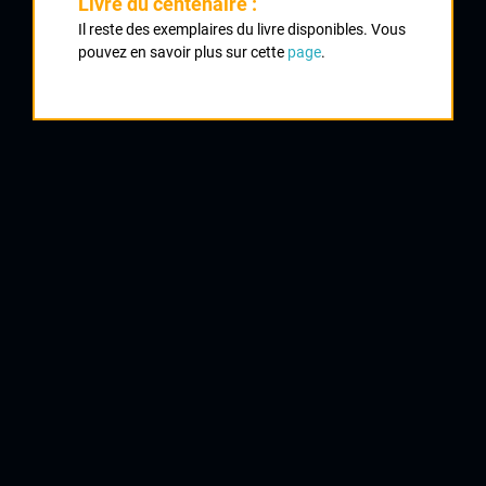
Livre du centenaire :
1
Il reste des exemplaires du livre disponibles. Vous
VIMPERE Théo
pouvez en savoir plus sur cette
page
.
Auber 93
2
GABORIAUD Guillaume
Occitane CF
3
PLOUHINEC Samuel
Team Peltrax
4
MERTZ Rémy
Team Wallonnie
5
LARPE Mickaël
Girondins de Bordeaux
6