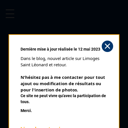
CYCLISME EN LIMOUSIN
Archives cyclistes du Limousin depuis le début du 20ème
siècle.
AVAILLES
Dernière mise à jour réalisée le 12 mai 2023
LIMOUZINE (29/07/2015)
Dans le blog, nouvel article sur Limoges 
Date :
29/07/2015
Saint Léonard et retour.
Commentaire :
N'hésitez pas à me contacter pour tout 
Availles Limouzine 11 ème édition
ajout ou modification de résultats ou 
pour l'insertion de photos.
Classement :
Ce site ne peut vivre qu'avec la participation de
tous.
Merci.
4
MENUT David