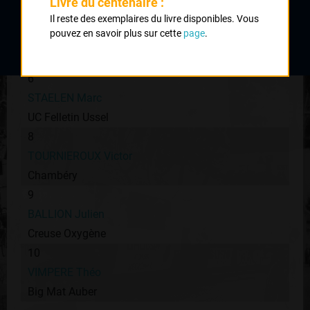
Auber 93
Livre du centenaire :
Il reste des exemplaires du livre disponibles. Vous
5
pouvez en savoir plus sur cette
page
.
LARPE Mickaël
Girondins de Bordeaux
6
STAELEN Marc
UC Felletin Ussel
8
TOURNIEROUX Victor
Chambéry
9
BALLION Julien
Creuse Oxygène
10
VIMPERE Théo
Big Mat Auber