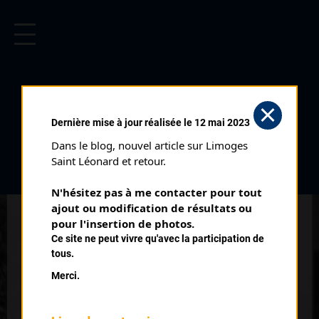
CYCLISME EN LIMOUSIN
Archives cyclistes du Limousin depuis le début du 20ème
siècle.
CIRCUIT DE LA FNCC SAINT
Dernière mise à jour réalisée le 12 mai 2023
JUNIEN (04/07/1938)
Dans le blog, nouvel article sur Limoges 
Distance :
65 kms
Saint Léonard et retour.
Date :
04/07/1938
N'hésitez pas à me contacter pour tout 
Commentaire :
ajout ou modification de résultats ou 
Circuit de la FNCC St Junien
pour l'insertion de photos.
Ce site ne peut vivre qu'avec la participation de
Classe :
Interclub
tous.
Nombre de partants :
17 partants
Merci.
Classement :