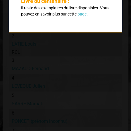
Livre du centenaire :
Il reste des exemplaires du livre disponibles. Vous
1
pouvez en savoir plus sur cette
page
.
CLUZEAU René
VCL
2
LATIE Louis
RCL
3
MAZAUD Fernand
4
LEVEQUE Julien
5
SARRE Martial
6
PONCET (prénom inconnu)
7