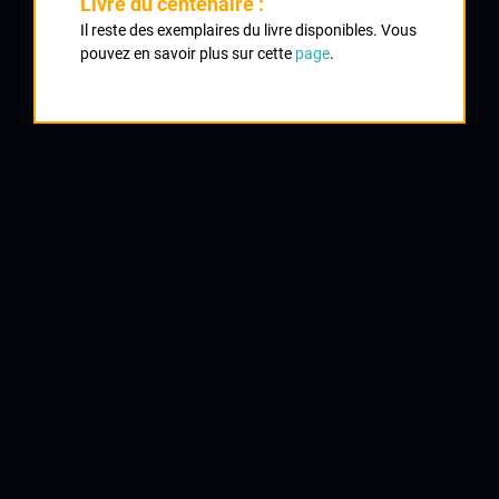
Livre du centenaire :
Il reste des exemplaires du livre disponibles. Vous
1
pouvez en savoir plus sur cette
page
.
VIMPERE Théo
Auber 93
2
MEDEREL Maxime
Auber 93
3
PAILLOT Yoann
CO Couronnais
4
BOYER Julien
UVL
5
FLEYTOUX Mickaël
CC Mainsat