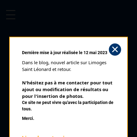
CYCLISME EN LIMOUSIN
Archives cyclistes du Limousin depuis le début du 20ème
siècle.
CYCLO CROSS DU PALAIS SUR
Dernière mise à jour réalisée le 12 mai 2023
VIENNE (24/10/2010)
Dans le blog, nouvel article sur Limoges 
Club organisateur :
CRCL
Saint Léonard et retour.
Distance :
50'
N'hésitez pas à me contacter pour tout 
Catégorie :
Seniors Espoirs
ajout ou modification de résultats ou 
Date :
24/10/2010
pour l'insertion de photos.
Ce site ne peut vivre qu'avec la participation de
Commentaire :
tous.
Cyclo Cross du Palais sur Vienne
Merci.
Classement :