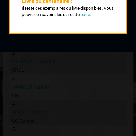
Livre du centenaire :
Classement :
Il reste des exemplaires du livre disponibles. Vous
pouvez en savoir plus sur cette
page
.
1
SKOCZYLAS Youri
UVL
2
CHOPINAUD Antoine
CRCL
3
JAMMET Romain
CRCL
4
PENAUD Valentin
UC Condat
5