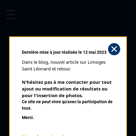
CYCLISME EN LIMOUSIN
Archives cyclistes du Limousin depuis le début du 20ème
siècle.
CIEUX CLASSEMENT
Dernière mise à jour réalisée le 12 mai 2023
JUNIORS (09/04/2007)
Dans le blog, nouvel article sur Limoges 
Club organisateur :
UVL
Saint Léonard et retour.
Distance :
85,4 km
N'hésitez pas à me contacter pour tout 
Catégorie :
23 J PC
ajout ou modification de résultats ou 
Date :
09/04/2007
pour l'insertion de photos.
Ce site ne peut vivre qu'avec la participation de
Commentaire :
tous.
Cieux 14 tours de 6,7 km par L'Outre La Brousse Lavaud
Merci.
L'Etang Puymeunier Le Terme du Chien Les Marnes
Nombre de partants :
59 partants