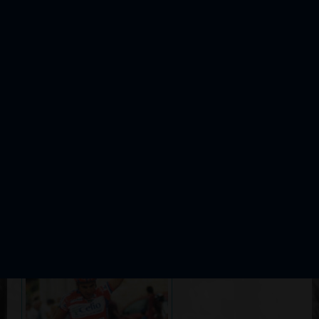
AVC
8
DESTAL Frédéric
ACJAR
9
SEGUINOT Vivien
UA La Rochefoucauld
10
LARPE Mickaël
St Cyr Touraine
Les photos de cette édition :