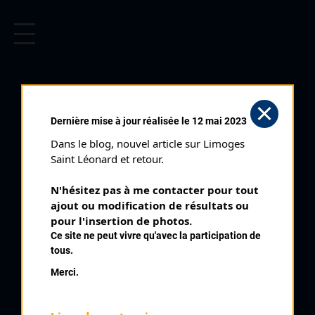
CYCLISME EN LIMOUSIN
Archives cyclistes du Limousin depuis le début du 20ème
siècle.
MARTHON (08/08/2004)
Dernière mise à jour réalisée le 12 mai 2023
Date :
08/08/2004
Dans le blog, nouvel article sur Limoges 
Commentaire :
Saint Léonard et retour.
Marthon
N'hésitez pas à me contacter pour tout 
ajout ou modification de résultats ou 
Classement :
pour l'insertion de photos.
Ce site ne peut vivre qu'avec la participation de
tous.
1
BOUCHET Sébastien
Merci.
Bressuire
2