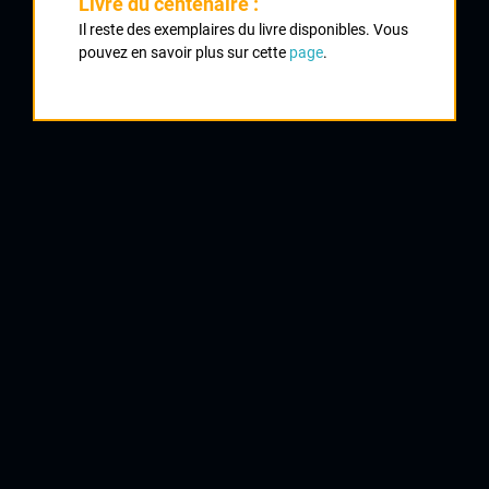
Livre du centenaire :
RAINAUD Sébastien
Il reste des exemplaires du livre disponibles. Vous
pouvez en savoir plus sur cette
page
.
CRCL
3
POIRIER Yohan
CC Périgueux
4
MILON David
CC Périgueux
5
TOURTELOT Alexis
Cycle Poitevin
6
PERROCHEAU Willy
CC Marmande
7
CHATELIER Stéphane