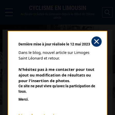
CYCLISME EN LIMOUSIN
Archives cyclistes du Limousin depuis le début du 20ème
siècle.
SAINT PARDOUX CLASSEMENT
Dernière mise à jour réalisée le 12 mai 2023
JUNIORS (30/03/2002)
Dans le blog, nouvel article sur Limoges 
Club organisateur :
UVL
Saint Léonard et retour.
Distance :
90 km
N'hésitez pas à me contacter pour tout 
Catégorie :
SR SD
ajout ou modification de résultats ou 
Date :
30/03/2002
pour l'insertion de photos.
Ce site ne peut vivre qu'avec la participation de
Commentaire :
tous.
Saint Pardoux Boucles du Lac 5 tours
Merci.
Nombre de partants :
83 partants