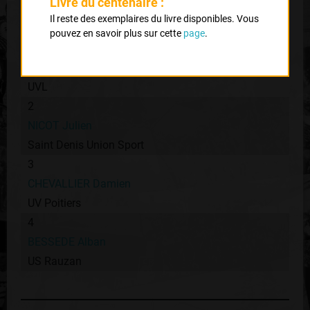
Livre du centenaire :
Classement :
Il reste des exemplaires du livre disponibles. Vous
pouvez en savoir plus sur cette
page
.
1
MORANGE Pierre Henry
UVL
2
NICOT Julien
Saint Denis Union Sport
3
CHEVALLIER Damien
UV Poitiers
4
BESSEDE Alban
US Rauzan