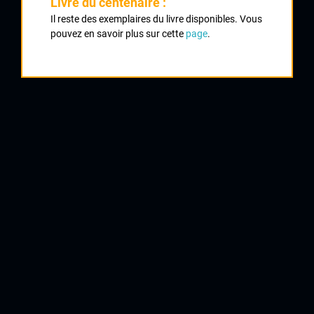
Livre du centenaire :
Classement :
Il reste des exemplaires du livre disponibles. Vous
pouvez en savoir plus sur cette
page
.
1
SUCHAUD Mickaël
CRCL
2
QUERIAUD Anthony
Oradour sur Vayres
3
BOYER Julien
UVL
4
FURELAUD Julien
CRCL
5
LAUDY Julien