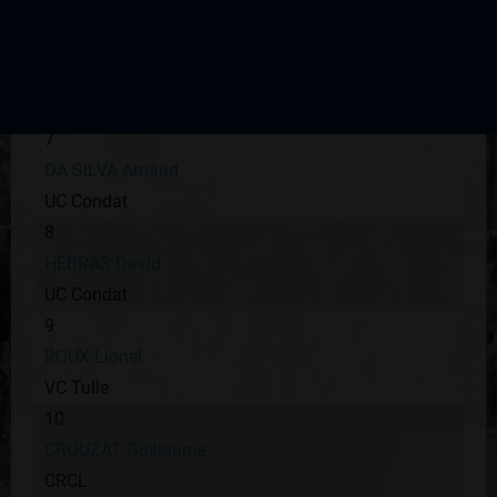
UC Condat
6
LARPE Mickaël
CCP Nontron
7
DA SILVA Arnaud
UC Condat
8
HEBRAS David
UC Condat
9
ROUX Lionel
VC Tulle
10
CROUZAT Guillaume
CRCL