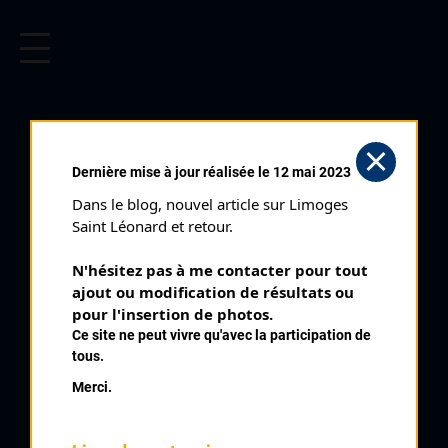
CYCLISME EN LIMOUSIN
Archives cyclistes du Limousin depuis le début du 20ème
siècle.
SAINT PRIEST LIGOURE
Dernière mise à jour réalisée le 12 mai 2023
MINIMES (26/04/1998)
Dans le blog, nouvel article sur Limoges 
Club organisateur :
UC Condat
Saint Léonard et retour.
Distance :
27 km
N'hésitez pas à me contacter pour tout 
Catégorie :
Minimes
ajout ou modification de résultats ou 
Date :
26/04/1998
pour l'insertion de photos.
Ce site ne peut vivre qu'avec la participation de
Commentaire :
tous.
Saint Priest Ligoure Minimes 5 tours
Merci.
Nombre de partants :
34 partants