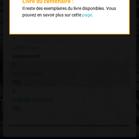
Livre du centenaire :
Classe :
internationale
Il reste des exemplaires du livre disponibles. Vous
pouvez en savoir plus sur cette
page
.
Classement :
1
LATIE Louis
Indépendant
2
AUVERT Henri
VCL
3
BUREAU Raymond
CCL
Retour au palmares du coureur