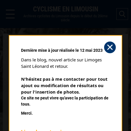
CYCLISME EN LIMOUSIN
Archives cyclistes du Limousin depuis le début du 20ème
siècle.
PRIX DE LA VILLE ET DES
Dernière mise à jour réalisée le 12 mai 2023
COMMERÇANTS DE LIMOGES
Dans le blog, nouvel article sur Limoges 
CLASSEMENT
Saint Léonard et retour.
RÉGIONAL (06/08/1939)
N'hésitez pas à me contacter pour tout 
Club organisateur :
CCL
ajout ou modification de résultats ou 
pour l'insertion de photos.
Distance :
92 kms
Ce site ne peut vivre qu'avec la participation de
Date :
06/08/1939
tous.
Commentaire :
Merci.
10 ème Prix de la Ville et des Commerçants 7 tours Grossereix
Chaptelat Couzeix Carnot