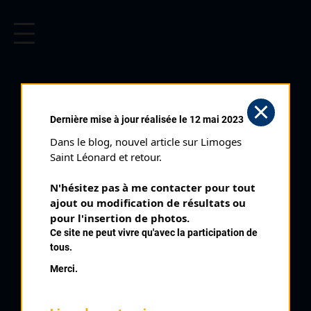
CYCLISME EN LIMOUSIN
Archives cyclistes du Limousin depuis le début du 20ème
siècle.
LIMOGES GUÉRET ET RETOUR.
Dernière mise à jour réalisée le 12 mai 2023
2 ÈME ÉTAPE (14/05/1939)
Dans le blog, nouvel article sur Limoges 
Club organisateur :
UCL
Saint Léonard et retour.
Distance :
87 kms
N'hésitez pas à me contacter pour tout 
Date :
14/05/1939
ajout ou modification de résultats ou 
Commentaire :
pour l'insertion de photos.
Ce site ne peut vivre qu'avec la participation de
1 er GP des Huiles Toneline Limoges Guéret et retour. 2 ème
tous.
étape. Guéret La Souterraine Bessines Limoges
Merci.
Classe :
Régionale Toutes
Nombre de partants :
15 partants