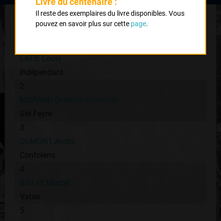
Livre du centenaire :
Classement :
Il reste des exemplaires du livre disponibles. Vous
pouvez en savoir plus sur cette
page
.
1
LATIE Louis
Indépendant
2
MORAND (prénom inconnu)
Ste Feyre
3
DUMONT André
Confolens
4
BAILLY Marcel
Vatan
5