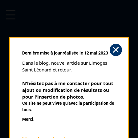
CYCLISME EN LIMOUSIN
Archives cyclistes du Limousin depuis le début du 20ème
siècle.
PEYRAT DE
Dernière mise à jour réalisée le 12 mai 2023
BELLAC (28/04/1991)
Dans le blog, nouvel article sur Limoges 
Club organisateur :
CS Bellac
Saint Léonard et retour.
Distance :
90 km
N'hésitez pas à me contacter pour tout 
Catégorie :
345 Juniors
ajout ou modification de résultats ou 
Date :
28/04/1991
pour l'insertion de photos.
Ce site ne peut vivre qu'avec la participation de
Commentaire :
tous.
31 ème Prix de Peyrat de Bellac 12 tours de 7,6 km
Merci.
Nombre de partants :
63 engagés
Temps du vainqueur :
2h 30'