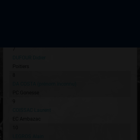
TRICOT Michel
UC Corrèze
6
PEUMERY David
Poitiers
7
DUFOUR Didier
Poitiers
8
DA COSTA (prénom inconnu)
PC Gonesse
9
COISSAC Laurent
EC Ambazac
10
LEGROS Alain