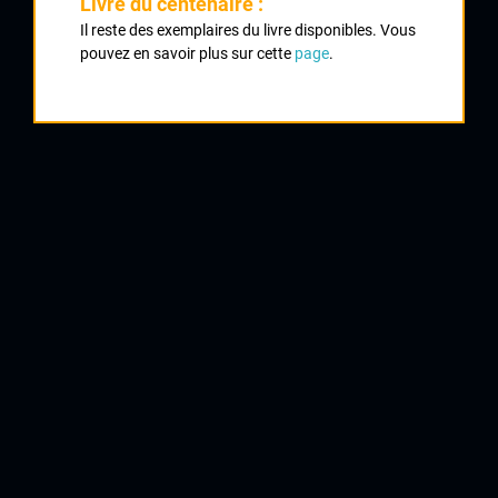
Livre du centenaire :
Il reste des exemplaires du livre disponibles. Vous
Classement :
pouvez en savoir plus sur cette
page
.
1
CHANCONIE Stéphane
VC Arédien
2
ROUTIER Damien
Confolens
3
ALLEGRETTI Luc
Melle
4
DUPONT Bruno
Chauvigny
5