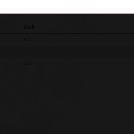
Classement :
Club
RCL
CCL