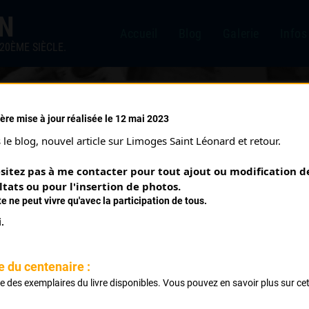
IN
Accueil
Blog
Galerie
Infos
20ÈME SIÈCLE.
ère mise à jour réalisée le 12 mai 2023
A HAUTE VIENNE DE FOND 
le blog, nouvel article sur Limoges Saint Léonard et retour.
sitez pas à me contacter pour tout ajout ou modification de
ltats ou pour l'insertion de photos.
te ne peut vivre qu'avec la participation de tous.
.
 Haute Vienne Rte de St Junien.
e du centenaire :
ste des exemplaires du livre disponibles. Vous pouvez en savoir plus sur ce
.