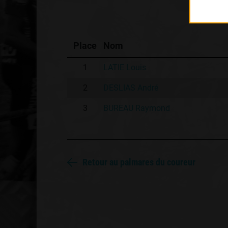
Place
Nom
1
LATIE Louis
2
DESLIAS André
3
BUREAU Raymond
Retour au palmares du coureur