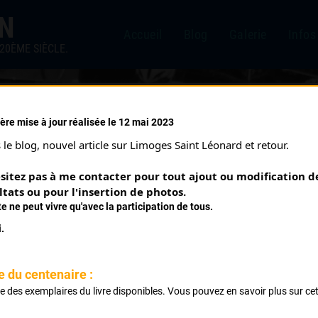
IN
Accueil
Blog
Galerie
Infos
20ÈME SIÈCLE.
ère mise à jour réalisée le 12 mai 2023
 ÉTAPE (24/07/1932)
le blog, nouvel article sur Limoges Saint Léonard et retour.
sitez pas à me contacter pour tout ajout ou modification de
ltats ou pour l'insertion de photos.
te ne peut vivre qu'avec la participation de tous.
.
uf.
e du centenaire :
ste des exemplaires du livre disponibles. Vous pouvez en savoir plus sur ce
.