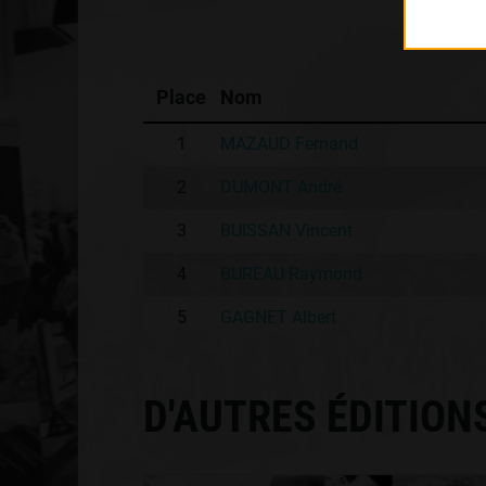
Place
Nom
1
MAZAUD Fernand
2
DUMONT André
3
BUISSAN Vincent
4
BUREAU Raymond
5
GAGNET Albert
D'AUTRES ÉDITION