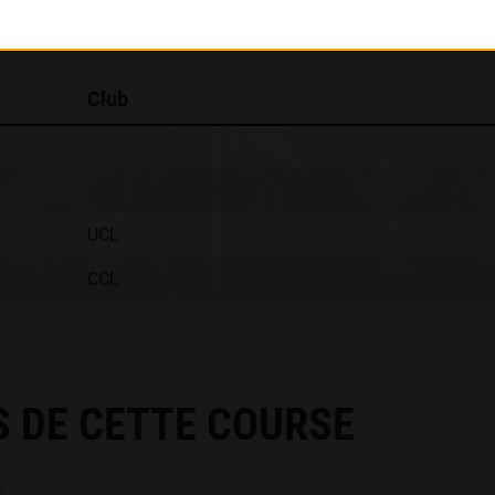
Classement :
Club
UCL
CCL
S DE CETTE COURSE