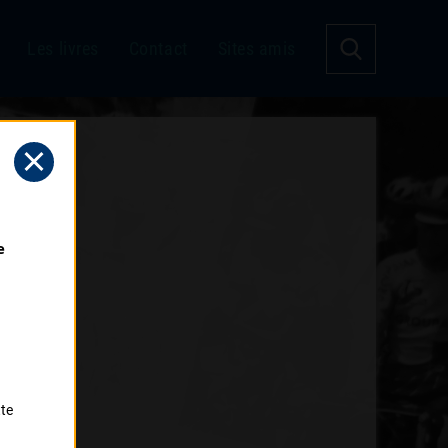
Les livres
Contact
Sites amis
 
tte