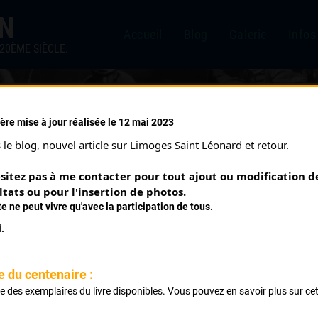
IN
Accueil
Blog
Galerie
Infos
20ÈME SIÈCLE.
ère mise à jour réalisée le 12 mai 2023
 ET DE L'INDUSTRIE. SAIN
le blog, nouvel article sur Limoges Saint Léonard et retour.
5)
sitez pas à me contacter pour tout ajout ou modification de
ltats ou pour l'insertion de photos.
te ne peut vivre qu'avec la participation de tous.
.
e du centenaire :
ste des exemplaires du livre disponibles. Vous pouvez en savoir plus sur ce
en. St Junien Rochechouart Chabanais 4 fois
.