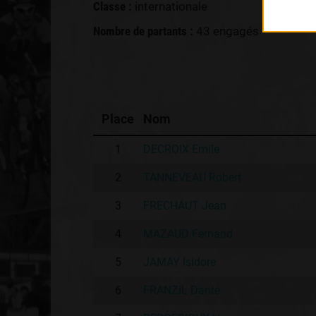
Classe :
internationale
Nombre de partants :
43 engagés
Place
Nom
1
DECROIX Emile
2
TANNEVEAU Robert
3
FRECHAUT Jean
4
MAZAUD Fernand
5
JAMAY Isidore
6
FRANZIL Danté