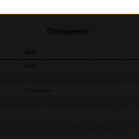
Classement :
Club
Belge
UC Argenton