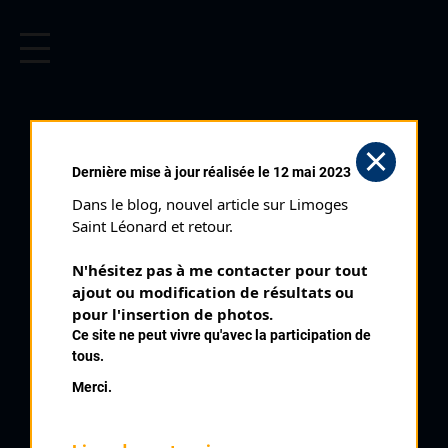
CYCLISME EN LIMOUSIN
Archives cyclistes du Limousin depuis le début du 20ème
siècle.
CYCLO CROSS DU PALAIS SUR
Dernière mise à jour réalisée le 12 mai 2023
VIENNE JUNIORS
Dans le blog, nouvel article sur Limoges 
Courses ayant eu lieu:
Saint Léonard et retour.
N'hésitez pas à me contacter pour tout 
Nb classés
ajout ou modification de résultats ou 
03 janvier 1982
3
pour l'insertion de photos.
Ce site ne peut vivre qu'avec la participation de
tous.
Nb classés
01 décembre 1985
5
Merci.
Nb classés
21 décembre 1986