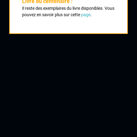
Livre du centenaire :
5
Il reste des exemplaires du livre disponibles. Vous
pouvez en savoir plus sur cette
page
.
Nb classés
20 décembre 1987
7
Nb classés
23 décembre 1990
3
Nb classés
08 décembre 1991
10
Nb classés
04 décembre 1994
3
Nb classés
14 décembre 1997
8
Nb classés
13 décembre 1998
10