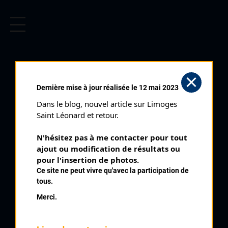
CYCLISME EN LIMOUSIN
Archives cyclistes du Limousin depuis le début du 20ème
siècle.
MOISSANNES
Dernière mise à jour réalisée le 12 mai 2023
Courses ayant eu lieu:
Dans le blog, nouvel article sur Limoges 
Saint Léonard et retour.
Nb classés
31 août 1925
N'hésitez pas à me contacter pour tout 
5
ajout ou modification de résultats ou 
pour l'insertion de photos.
Nb classés
15 août 1936
Ce site ne peut vivre qu'avec la participation de
9
tous.
Merci.
Nb classés
15 août 1938
10