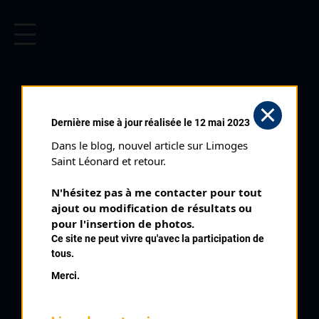
CYCLISME EN LIMOUSIN
Archives cyclistes du Limousin depuis le début du 20ème
siècle.
Dernière mise à jour réalisée le 12 mai 2023
Dans le blog, nouvel article sur Limoges 
Saint Léonard et retour.
N'hésitez pas à me contacter pour tout 
ajout ou modification de résultats ou 
pour l'insertion de photos.
Ce site ne peut vivre qu'avec la participation de
tous.
LORIOUX GUY
Merci.
PALMARÈS