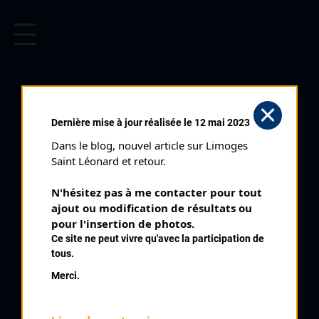
CYCLISME EN LIMOUSIN
Archives cyclistes du Limousin depuis le début du 20ème
siècle.
Dernière mise à jour réalisée le 12 mai 2023
Dans le blog, nouvel article sur Limoges 
Saint Léonard et retour.
N'hésitez pas à me contacter pour tout 
ajout ou modification de résultats ou 
pour l'insertion de photos.
Ce site ne peut vivre qu'avec la participation de
tous.
LAGRANGE MARC
Merci.
PALMARÈS