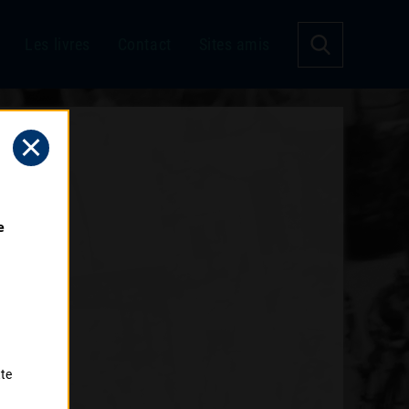
Les livres
Contact
Sites amis
 
tte