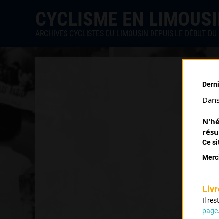
CYCLISME EN LIMOUS
ARCHIVES CYCLISTES DU LIMOUSIN DEPUIS LE DÉBUT DU 
Derni
Dans 
N'hé
résu
Ce si
Merci
Livr
Il re
page