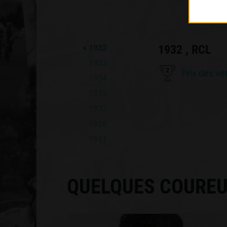
1932 , RCL
1932
1933
2
Prix des vé
1934
1935
1937
1938
1941
QUELQUES COUREU