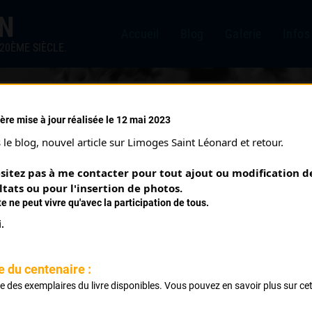
IN
Accueil
Blog
Galerie
Infos
20ÈME SIÈCLE.
ère mise à jour réalisée le 12 mai 2023
le blog, nouvel article sur Limoges Saint Léonard et retour.
sitez pas à me contacter pour tout ajout ou modification de
ltats ou pour l'insertion de photos.
te ne peut vivre qu'avec la participation de tous.
.
e du centenaire :
SAINTE CATHERINE JEAN
ste des exemplaires du livre disponibles. Vous pouvez en savoir plus sur ce
.