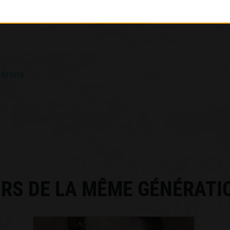
PALMARÈS
térans
RS DE LA MÊME GÉNÉRATI